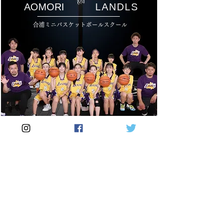
AOMORI
LANDLS
合浦ミニバスケットボールスクール
E-mail :
tokky@landl-aomori.jp
Telephone :
090-4558-0959